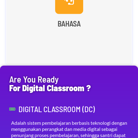
Pengembangan bahasa IngGris dan ARab dengan
pembiasaan harian berbahasa Inggris dan Arab
serta program intensif bahasa.
BAHASA
Are You Ready
For Digital Classroom ?
DIGITAL CLASSROOM (DC)
Adalah sistem pembelajaran berbasis teknologi dengan
menggunakan perangkat dan media digital sebagai
penunjang proses pembelajaran, sehingga santri dapat