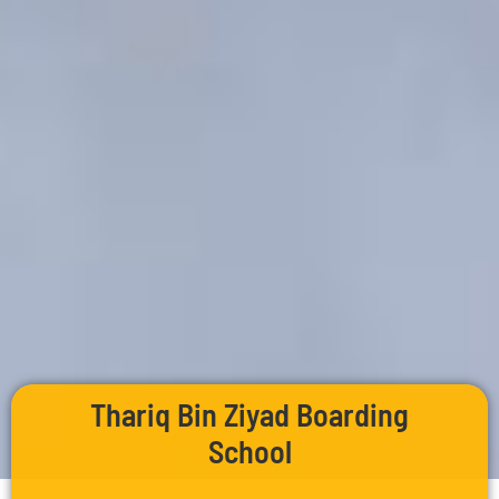
Thariq Bin Ziyad Boarding
School