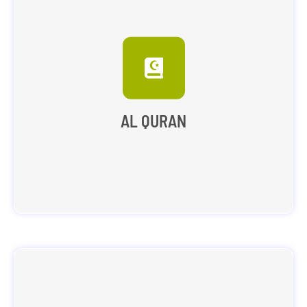
Sistem pembelajaran yang terdiri dari Tahsin dan Tahfidz
berjalan secara berkelanjutan dan sistematis mulai SMP
sampai SMA yang terdiri dari matrikulasi, KBM
terbimbing, kenaikan level, dan sertifikasi sebagai
quality control output pendidikan berupa kemampuan
AL QURAN
tartil membaca dan mutqin menghafal Alquran