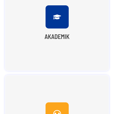
Kurikulum yang digunakan merupakan perpaduan
dengan kurikulum nasional dan kurikulum Diniyah
berbasis Digital (Digital Classroom).
AKADEMIK