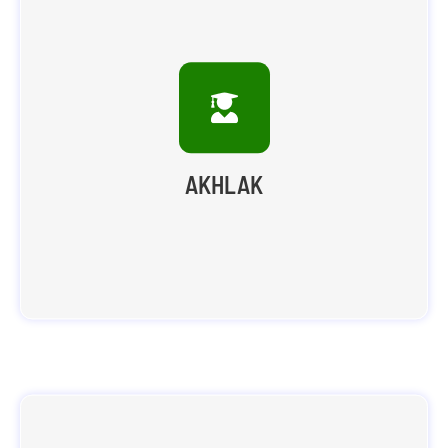
Pembinaan Akhlak melalui pembiasaan karakter
hidup islami melalu program Bina Pribadi Islam
(BPI)
AKHLAK