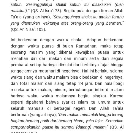
subuh. Sesungguhnya shalat subuh itu disaksikan (oleh
malaikat).
” (QS. Al Isra’: 78). Begitu pula dengan firman Allah
Ta’ala (yang artinya),
“Sesungguhnya shalat itu adalah fardhu
yang ditentukan waktunya atas orang-orang yang beriman.”
(QS. An Nisa’: 103).
Ini berkenaan dengan waktu shalat. Adapun berkenaan
dengan waktu puasa di bulan Ramadhan, maka tetap
seorang muslim yang dikenai kewajiban puasa untuk
menahan diri dari makan dan minum serta dari segala
pembatal setiap harinya dimulai dari terbitnya fajar hingga
tenggelamnya matahari di negerinya. Hal ini berlaku selama
waktu siang dan waktu malam bisa dibedakan di negerinya,
dan total malam dan siang tetap 24 jam. Dan halal bagi
mereka untuk makan, minum, berhubungan intim di malam
harinya walau waktu malamnya begitu singkat. Karena
seperti dipahami bahwa syari’at Islam itu umum untuk
seluruh manusia di berbagai negeri. Dan Allah Ta’ala
berfirman (yang artinya),
“Dan makan minumlah hingga terang
bagimu benang putih dari benang hitam, yaitu fajar. Kemudian
sempurnakanlah puasa itu sampai (datang) malam.”
(QS. Al