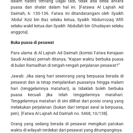
dalam hadits tentang Dajjal tadi, tidak ada beda antara
puasa dan shalat dalam hal ini. [Fatawa Al Lajnah Ad
Daimah, 6: 130-136. Fatwa ini ditandatangani oleh Syaikh
‘Abdul ‘Aziz bin Baz selaku ketua, Syaikh ‘Abdurrozaq ‘Afifi
selaku wakil ketua dan Syaikh ‘Abdullah bin Ghudayan selaku
anggota].
Buka puasa di pesawat
Para ulama di Al Lajnah Ad Daimah (komisi Fatwa Kerajaan
Saudi Arabia) pernah ditanya, “Kapan waktu berbuka puasa
di bulan Ramadhan di tengah-tengah perjalanan pesawat?”
Jawab: Jika siang hari seseorang yang berpuasa berada di
pesawat dan ia tetap menjalankan puasanya hingga malam
hari (tenggelamnya matahari), ia tidaklah boleh berbuka
puasa kecuali jika telah tenggelamnya matahari.
Tenggelamnya matahari di sini dilihat dari posisi orang yang
melakukan perjalanan (bukan dari tempat awal ia berpuasa,
pen). [Fatwa Al Lajnah Ad Daimah no. 5468, 10/138].
Orang yang sedang berada di pesawat mengikuti patokan
waktu di wilayah terdekat dari pesawat yang ditumpanginya.