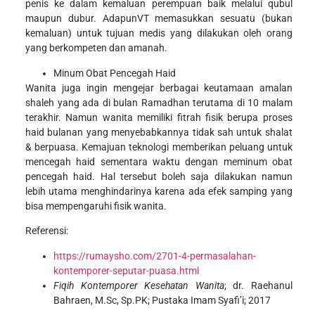
penis ke dalam kemaluan perempuan baik melalui qubul
maupun dubur. AdapunVT memasukkan sesuatu (bukan
kemaluan) untuk tujuan medis yang dilakukan oleh orang
yang berkompeten dan amanah.
Minum Obat Pencegah Haid
Wanita juga ingin mengejar berbagai keutamaan amalan
shaleh yang ada di bulan Ramadhan terutama di 10 malam
terakhir. Namun wanita memiliki fitrah fisik berupa proses
haid bulanan yang menyebabkannya tidak sah untuk shalat
& berpuasa. Kemajuan teknologi memberikan peluang untuk
mencegah haid sementara waktu dengan meminum obat
pencegah haid. Hal tersebut boleh saja dilakukan namun
lebih utama menghindarinya karena ada efek samping yang
bisa mempengaruhi fisik wanita.
Referensi:
https://rumaysho.com/2701-4-permasalahan-
kontemporer-seputar-puasa.html
Fiqih Kontemporer Kesehatan Wanita
; dr. Raehanul
Bahraen, M.Sc, Sp.PK; Pustaka Imam Syafi’i; 2017