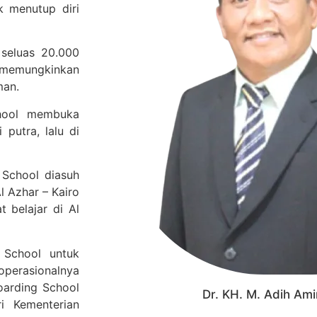
k menutup diri
 seluas 20.000
t memungkinkan
man.
chool membuka
putra, lalu di
 School diasuh
l Azhar – Kairo
 belajar di Al
 School untuk
operasionalnya
oarding School
Dr. KH. M. Adih Ami
i Kementerian