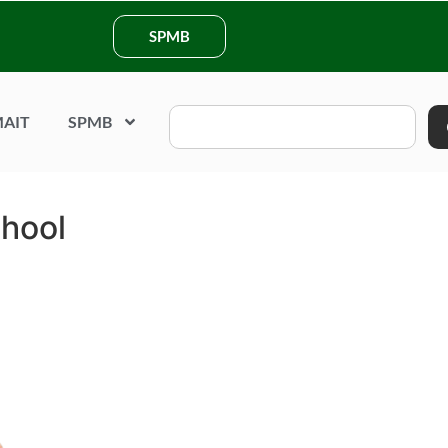
SPMB
AIT
SPMB
chool