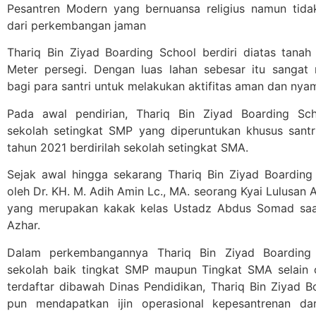
Pesantren Modern yang bernuansa religius namun tida
dari perkembangan jaman
Thariq Bin Ziyad Boarding School berdiri diatas tanah
Meter persegi. Dengan luas lahan sebesar itu sanga
bagi para santri untuk melakukan aktifitas aman dan nya
Pada awal pendirian, Thariq Bin Ziyad Boarding S
sekolah setingkat SMP yang diperuntukan khusus santri 
tahun 2021 berdirilah sekolah setingkat SMA.
Sejak awal hingga sekarang Thariq Bin Ziyad Boarding
oleh Dr. KH. M. Adih Amin Lc., MA. seorang Kyai Lulusan A
yang merupakan kakak kelas Ustadz Abdus Somad saat
Azhar.
Dalam perkembangannya Thariq Bin Ziyad Boarding
sekolah baik tingkat SMP maupun Tingkat SMA selain 
terdaftar dibawah Dinas Pendidikan, Thariq Bin Ziyad B
pun mendapatkan ijin operasional kepesantrenan dar