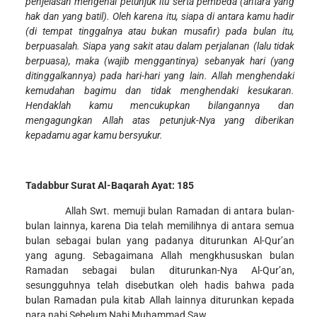
penjelasan mengenai petunjuk itu serta pembeda (antara yang
hak dan yang batil). Oleh karena itu, siapa di antara kamu hadir
(di tempat tinggalnya atau bukan musafir) pada bulan itu,
berpuasalah. Siapa yang sakit atau dalam perjalanan (lalu tidak
berpuasa), maka (wajib menggantinya) sebanyak hari (yang
ditinggalkannya) pada hari-hari yang lain. Allah menghendaki
kemudahan bagimu dan tidak menghendaki kesukaran.
Hendaklah kamu mencukupkan bilangannya dan
mengagungkan Allah atas petunjuk-Nya yang diberikan
kepadamu agar kamu bersyukur
.
Tadabbur Surat Al-Baqarah Ayat: 185
Allah Swt. memuji bulan Ramadan di antara bulan-
bulan lainnya, karena Dia telah memilihnya di antara semua
bulan sebagai bulan yang padanya diturunkan Al-Qur’an
yang agung. Sebagaimana Allah mengkhususkan bulan
Ramadan sebagai bulan diturunkan-Nya Al-Qur’an,
sesungguhnya telah disebutkan oleh hadis bahwa pada
bulan Ramadan pula kitab Allah lainnya diturunkan kepada
para nabi Sebelum Nabi Muhammad Saw.