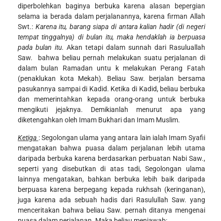
diperbolehkan baginya berbuka karena alasan bepergian
selama ia berada dalam perjalanannya, karena firman Allah
Swt.:
Karena itu, barang siapa di antara kalian hadir (di negeri
tempat tinggalnya) di bulan itu, maka hendaklah ia berpuasa
pada bulan itu
. Akan tetapi dalam sunnah dari Rasuluallah
Saw. bahwa beliau pernah melakukan suatu perjalanan di
dalam bulan Ramadan untu k melakukan Perang Fatah
(penaklukan kota Mekah). Beliau Saw. berjalan bersama
pasukannya sampai di Kadid. Ketika di Kadid, beliau berbuka
dan memerintahkan kepada orang-orang untuk berbuka
mengikuti jejaknya. Demikianlah menurut apa yang
diketengahkan oleh Imam Bukhari dan Imam Muslim.
Ketiga
: Segolongan ulama yang antara lain ialah Imam Syafii
mengatakan bahwa puasa dalam perjalanan lebih utama
daripada berbuka karena berdasarkan perbuatan Nabi Saw.,
seperti yang disebutkan di atas tadi, Segolongan ulama
lainnya mengatakan, bahkan berbuka lebih baik daripada
berpuasa karena berpegang kepada rukhsah (keringanan),
juga karena ada sebuah hadis dari Rasulullah Saw. yang
menceritakan bahwa beliau Saw. pernah ditanya mengenai
puasa dalam perjalanan. Maka beliau menjawab: