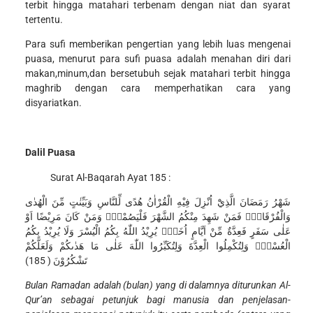
terbit hingga matahari terbenam dengan niat dan syarat
tertentu.
Para sufi memberikan pengertian yang lebih luas mengenai
puasa, menurut para sufi puasa adalah menahan diri dari
makan,minum,dan bersetubuh sejak matahari terbit hingga
maghrib dengan cara memperhatikan cara yang
disyariatkan.
Dalil Puasa
Surat Al-Baqarah Ayat 185 :
شَهْرُ رَمَضَانَ الَّذِيْٓ اُنْزِلَ فِيْهِ الْقُرْاٰنُ هُدًى لِّلنَّاسِ وَبَيِّنٰتٍ مِّنَ الْهُدٰى
وَالْفُرْقَانِۚ فَمَنْ شَهِدَ مِنْكُمُ الشَّهْرَ فَلْيَصُمْهُۗ وَمَنْ كَانَ مَرِيْضًا اَوْ
عَلٰى سَفَرٍ فَعِدَّةٌ مِّنْ اَيَّامٍ اُخَرَۗ يُرِيْدُ اللّٰهُ بِكُمُ الْيُسْرَ وَلَا يُرِيْدُ بِكُمُ
الْعُسْرَۖ وَلِتُكْمِلُوا الْعِدَّةَ وَلِتُكَبِّرُوا اللّٰهَ عَلٰى مَا هَدٰىكُمْ وَلَعَلَّكُمْ
تَشْكُرُوْنَ ( 185)
Bulan Ramadan adalah (bulan) yang di dalamnya diturunkan Al-
Qur’an sebagai petunjuk bagi manusia dan penjelasan-