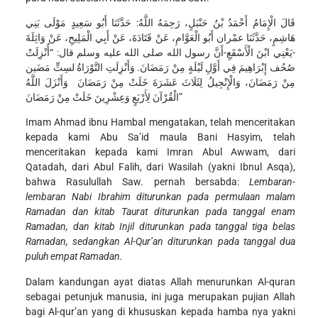
قَالَ الْإِمَامُ أَحْمَدُ بْنُ حَنْبَلٍ، رَحِمَهُ اللَّهُ: حَدَّثَنَا أَبُو سَعِيدٍ مَوْلَى بَنِي
هَاشِمٍ، حَدَّثَنَا عمْران أَبُو الْعَوَّامِ، عَنْ قَتَادَةَ، عَنْ أَبِي الْمَلِيحِ، عَنْ وَاثِلَةَ
-يَعْنِي ابْنَ الْأَسْقَعِ-أَنَّ رسول الله صلى الله عليه وسلم قال: “أُنْزِلَتْ
صُحُف إِبْرَاهِيمَ فِي أَوَّلِ لَيْلَةٍ مِنْ رَمَضَانَ. وَأَنْزِلَتِ التَّوْرَاةُ لسِتٍّ مَضَين
مِنْ رَمَضَانَ، وَالْإِنْجِيلُ لِثَلَاثَ عَشَرَةَ خَلَتْ مِنْ رَمَضَانَ وَأَنْزَلَ اللَّهُ
الْقُرْآنَ لِأَرْبَعٍ وَعِشْرِينَ خَلَتْ مِنْ رَمَضَانَ”
Imam Ahmad ibnu Hambal mengatakan, telah menceritakan
kepada kami Abu Sa’id maula Bani Hasyim, telah
menceritakan kepada kami Imran Abul Awwam, dari
Qatadah, dari Abul Falih, dari Wasilah (yakni Ibnul Asqa),
bahwa Rasulullah Saw. pernah bersabda:
Lembaran-
lembaran Nabi Ibrahim diturunkan pada permulaan malam
Ramadan dan kitab Taurat diturunkan pada tanggal enam
Ramadan, dan kitab Injil diturunkan pada tanggal tiga belas
Ramadan, sedangkan Al-Qur’an diturunkan pada tanggal dua
puluh empat Ramadan
.
Dalam kandungan ayat diatas Allah menurunkan Al-quran
sebagai petunjuk manusia, ini juga merupakan pujian Allah
bagi Al-qur’an yang di khususkan kepada hamba nya yakni