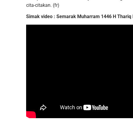
cita-citakan. (fr)
Simak video : Semarak Muharram 1446 H Thariq 
Setelah mondok di SMAIT Thariq bin Z
School, putra kami menceritakan peras
karena selalu salat fardu tepat waktu. B
sunah nya dilaksanakan dengan baik. L
mendukung, berupa kehadiran Ustaz dan
mendukung. Berlangsung nya KBM juga
dan interaktif. Menu yang cocok, baik di 
di kantin. Alhamdulillah, kami sebagai o
bersinergi dengan SMAIT Thariq bin Ziyad
demi kebaikan putra kami
Eka Nurlita, S.H
Orang Tua Santri