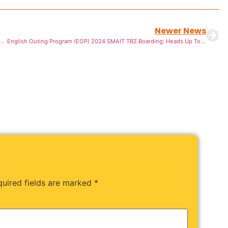
Newer News
1446 H Thariq Boarding: Bantu Yatim Dan Dhuafa Bukti Cinta Kepada Allah.
English Outing Program (EOP) 2024 SMAIT TBZ Boarding: Heads Up To International Islamic Boarding School
uired fields are marked
*