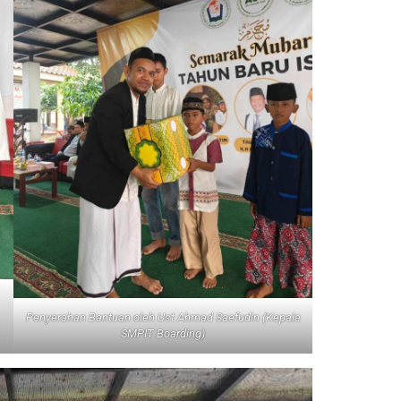
Penyerahan Bantuan oleh Ust Ahmad Saefudin (Kepala
SMPIT Boarding)