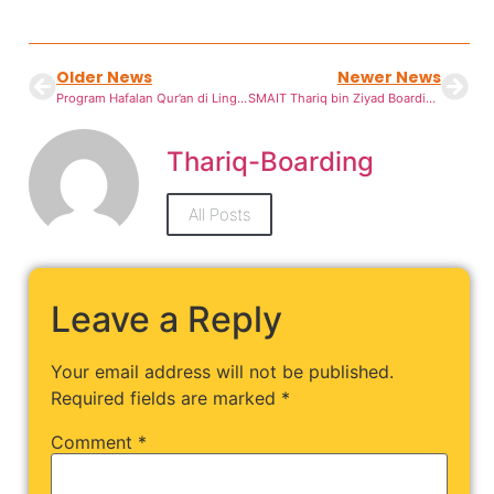
Older News
Newer News
Program Hafalan Qur’an di Lingkungan Pesantren Modern Thariq bin Ziyad
SMAIT Thariq bin Ziyad Boarding School Berhasil Loloskan 96% Siswa Ke PTN/PTLN, Bukti Keberhasilan Program Fokus PTN
Thariq-Boarding
All Posts
Leave a Reply
Your email address will not be published.
Required fields are marked
*
Comment
*