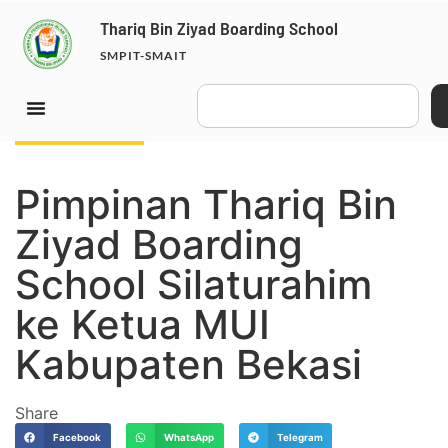
Thariq Bin Ziyad Boarding School
SMPIT-SMAIT
June 18, 2025
Pimpinan Thariq Bin
Ziyad Boarding
School Silaturahim
ke Ketua MUI
Kabupaten Bekasi
Share
Facebook
WhatsApp
Telegram