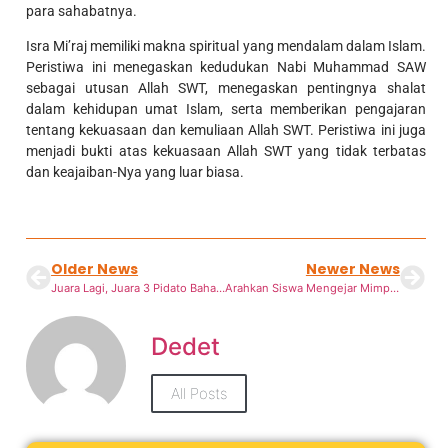
para sahabatnya.
Isra Mi’raj memiliki makna spiritual yang mendalam dalam Islam.
Peristiwa ini menegaskan kedudukan Nabi Muhammad SAW
sebagai utusan Allah SWT, menegaskan pentingnya shalat
dalam kehidupan umat Islam, serta memberikan pengajaran
tentang kekuasaan dan kemuliaan Allah SWT. Peristiwa ini juga
menjadi bukti atas kekuasaan Allah SWT yang tidak terbatas
dan keajaiban-Nya yang luar biasa.
Older News
Newer News
Juara Lagi, Juara 3 Pidato Bahasa Inggris diraih.
Arahkan Siswa Mengejar Mimpinya, SMAIT Thariq Bin Ziyad Boarding School Berikan Kesempatan Kunjungan ke IPB University
Dedet
All Posts