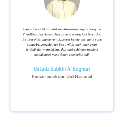
Bapak Ibu silahkan untuk menitipkan anaknya Thariq Bin
Ziyad Boarding School dengan sarana yang luar biasa dari
fasilitas olah raga dan untuk proses belajar mengajar yang
cukup berpengalaman, Insya Allah anak-anak akan
terdidik dan memilki ilmu dan adab sehingga menjadi
modal untuk masa depan yang lebih baik
Ustadz Subkhi Al Bughuri
b
Penceramah dan Da'i Nasional