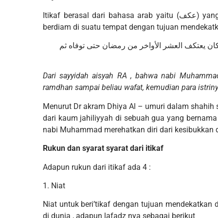
Itikaf berasal dari bahasa arab yaitu (عكف) yang artinya menetap , Itikaf menurut agama islam ialah
berdiam di suatu tempat dengan tujuan mendekatka
كان يعتكف العشر الأواخر من رمضان حتى توفاه ثم
Dari sayyidah aisyah RA , bahwa nabi Muhammad 
ramdhan sampai beliau wafat, kemudian para istriny
Menurut Dr akram Dhiya Al – umuri dalam shahih
dari kaum jahiliyyah di sebuah gua yang bernama gu
nabi Muhammad merehatkan diri dari kesibukkan d
Rukun dan syarat syarat dari itikaf
Adapun rukun dari itikaf ada 4 :
1. Niat
Niat untuk beri’tikaf dengan tujuan mendekatkan d
di dunia , adapun lafadz nya sebagai berikut