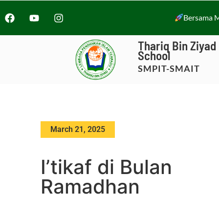
Bersama M
Thariq Bin Ziyad
School
SMPIT-SMAIT
March 21, 2025
I’tikaf di Bulan
Ramadhan