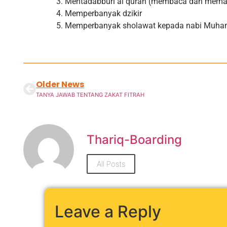
Mentadabburi al quran (membaca dan memah
Memperbanyak dzikir
Memperbanyak sholawat kepada nabi Muh
Setelah mondok di SMAIT Thariq bin Z
School, putra kami menceritakan peras
karena selalu salat fardu tepat waktu. B
sunah nya dilaksanakan dengan baik. L
Older News
mendukung, berupa kehadiran Ustaz dan
TANYA JAWAB TENTANG ZAKAT FITRAH
mendukung. Berlangsung nya KBM juga
dan interaktif. Menu yang cocok, baik di 
di kantin. Alhamdulillah, kami sebagai o
bersinergi dengan SMAIT Thariq bin Ziyad
demi kebaikan putra kami
Thariq-Boarding
Eka Nurlita, S.H
All Posts
Orang Tua Santri
Leave a Reply