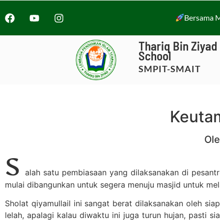
Bersama M
Thariq Bin Ziyad
School
SMPIT-SMAIT
Keutam
Ole
S
alah satu pembiasaan yang dilaksanakan di pesantre
mulai dibangunkan untuk segera menuju masjid untuk mela
Sholat qiyamullail ini sangat berat dilaksanakan oleh s
lelah, apalagi kalau diwaktu ini juga turun hujan, pasti