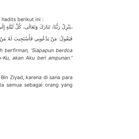
adits berikut ini :
يَنْزِلُ رَبُّنَا، تَبَارَكَ وَتَعَالَى، كُلَّ لَيْلَةٍ إِلَى السَّمَاءِ الدُّنْيَا حِينَ يَبْقَى ثُلُثُ اللَّيْلِ الْآخِرُ،
فَيَقُولُ: مَنْ يَدْعُونِي فَأَسْتَجِيبَ لَهُ مَنْ يَ
ah berfirman, ‘Siapapun berdoa
-Ku, akan Aku beri ampunan.”
Bin Ziyad, karena di sana para
Kita semua sebagai orang yang