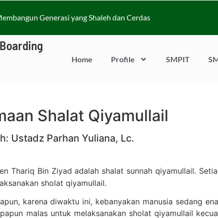
embangun Generasi yang Shaleh dan Cerdas
 Boarding
Home
Profile
SMPIT
SM
aan Shalat Qiyamullail
h: Ustadz Parhan Yuliana, Lc.
n Thariq Bin Ziyad adalah shalat sunnah qiyamullail. Seti
ksanakan sholat qiyamullail.
iapapun, karena diwaktu ini, kebanyakan manusia sedang en
 siapapun malas untuk melaksanakan sholat qiyamullail kecu