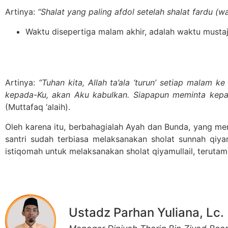
Artinya:
“Shalat yang paling afdol setelah shalat fardu (wa
Waktu disepertiga malam akhir, adalah waktu mustaja
Artinya:
“Tuhan kita, Allah ta’ala ‘turun’ setiap malam k
kepada-Ku, akan Aku kabulkan. Siapapun meminta kepa
(Muttafaq ‘alaih).
Oleh karena itu, berbahagialah Ayah dan Bunda, yang me
santri sudah terbiasa melaksanakan sholat sunnah qiy
istiqomah untuk melaksanakan sholat qiyamullail, terutama
Ustadz Parhan Yuliana, Lc.