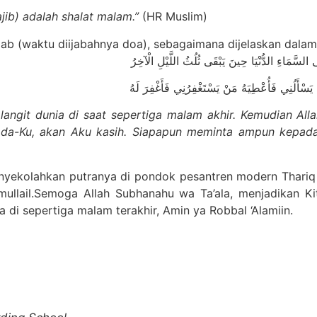
jib) adalah shalat malam.”
(HR Muslim)
b (waktu diijabahnya doa), sebagaimana dijelaskan dalam h
سْأَلُنِي فَأُعْطِيَهُ مَنْ يَسْتَغْفِرُنِي فَأَغْفِرَ لَهُ
e langit dunia di saat sepertiga malam akhir. Kemudian All
da-Ku, akan Aku kasih. Siapapun meminta ampun kepada
nyekolahkan putranya di pondok pesantren modern Thariq 
amullail.Semoga Allah Subhanahu wa Ta’ala, menjadikan 
 di sepertiga malam terakhir, Amin ya Robbal ‘Alamiin.