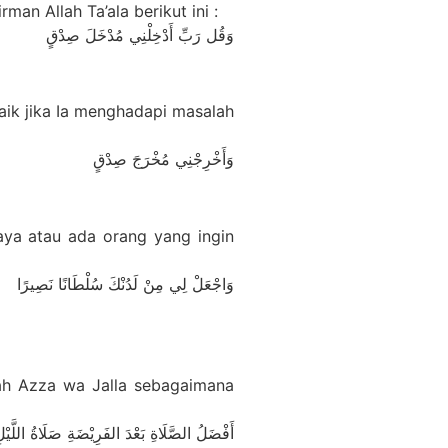
n Allah Ta’ala berikut ini :
وَقُل رَبِّ أَدْخِلْنِي مُدْخَلَ صِدْقٍ
baik jika Ia menghadapi masalah
وَأَخْرِجْنِي مُخْرَجَ صِدْقٍ
ya atau ada orang yang ingin
وَاجْعَلْ لِي مِنْ لَدُنْكَ سُلْطَانًا نَصِيرًا
lah Azza wa Jalla sebagaimana
أَفْضَلُ الصَّلَاةِ بَعْدَ الفَرِيْضَةِ صَلَاةُ ا)