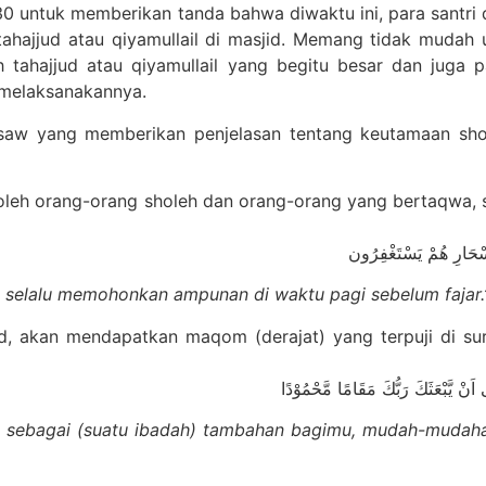
.30 untuk memberikan tanda bahwa diwaktu ini, para santri 
ahajjud atau qiyamullail di masjid. Memang tidak mudah
 tahajjud atau qiyamullail yang begitu besar dan juga pa
 melaksanakannya.
saw yang memberikan penjelasan tentang keutamaan shola
n oleh orang-orang sholeh dan orang-orang yang bertaqwa,
أَسْحَارِ هُمْ يَسْتَغْفِرُون
an selalu memohonkan ampunan di waktu pagi sebelum fajar
d, akan mendapatkan maqom (derajat) yang terpuji di su
اَنْ يَّبْعَثَكَ رَبُّكَ مَقَامًا مَّحْمُوْدًا
jud sebagai (suatu ibadah) tambahan bagimu, mudah-mud