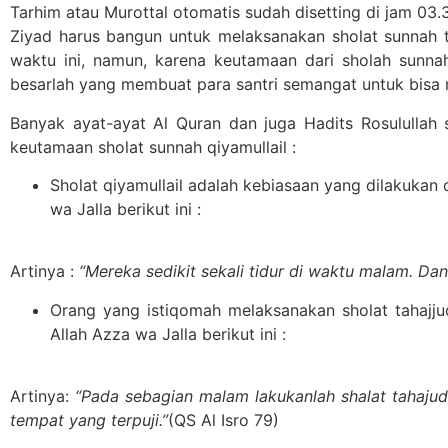
Tarhim atau Murottal otomatis sudah disetting di jam 03
Ziyad harus bangun untuk melaksanakan sholat sunnah t
waktu ini, namun, karena keutamaan dari sholah sunnah
besarlah yang membuat para santri semangat untuk bisa
Banyak ayat-ayat Al Quran dan juga Hadits Rosulullah 
keutamaan sholat sunnah qiyamullail :
Sholat qiyamullail adalah kebiasaan yang dilakuka
wa Jalla berikut ini :
Artinya :
“Mereka sedikit sekali tidur di waktu malam. D
Orang yang istiqomah melaksanakan sholat tahajju
Allah Azza wa Jalla berikut ini :
Artinya:
“Pada sebagian malam lakukanlah shalat taha
tempat yang terpuji.”
(QS Al Isro 79)