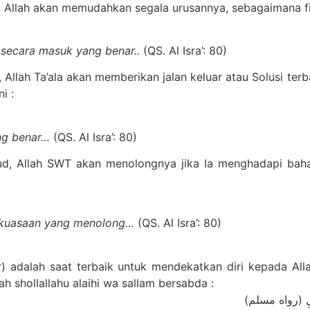
 Allah akan memudahkan segala urusannya, sebagaimana firma
 secara masuk yang benar..
(QS. Al Isra’: 80)
Allah Ta’ala akan memberikan jalan keluar atau Solusi ter
i :
ang benar…
(QS. Al Isra’: 80)
ud, Allah SWT akan menolongnya jika Ia menghadapi baha
kekuasaan yang menolong…
(QS. Al Isra’: 80)
) adalah saat terbaik untuk mendekatkan diri kepada Al
h shollallahu alaihi wa sallam bersabda :
للَّيْلِ (رواه مسلم