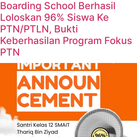
Boarding School Berhasil
Loloskan 96% Siswa Ke
PTN/PTLN, Bukti
Keberhasilan Program Fokus
PTN