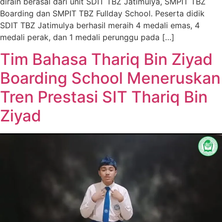
diraih berasal dari unit SDIT TBZ Jatimulya, SMPIT TBZ
Boarding dan SMPIT TBZ Fullday School. Peserta didik
SDIT TBZ Jatimulya berhasil meraih 4 medali emas, 4
medali perak, dan 1 medali perunggu pada […]
Tim Bahasa Thariq Bin Ziyad
Boarding School Meneruskan
Tren Prestasi SIT Thariq Bin
Ziyad